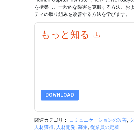
を構築し、一般的な障害を克服する方法、お
ティの取り組みを改善する方法を学びます。
もっと知る
このフォームを送信することにより、あなたは同
て マーケティング関連の電子メールまたは電話
と 通信には、独自のプライバシー ポリシーが適
このリソースをリクエストすることにより、利用
タは 私たちによって保護された
プライバシーポ
合わせください dataprotection@techpublishhub
DOWNLOAD
関連カテゴリ：
コミュニケーションの改善
,
人材獲得
,
人材開発
,
募集
,
従業員の定着