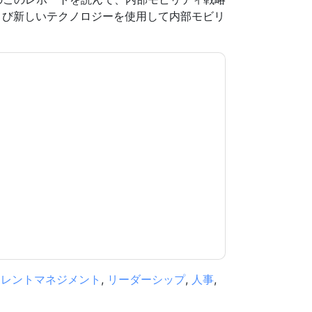
よび新しいテクノロジーを使用して内部モビリ
意します
Workday
あなたに連絡することによっ
。いつでも退会できます。
Workday
ウェブサイト
用されます。
規約に同意したことになります。すべてのデー
リシー
.さらに質問がある場合は、メールでお問い
.com
タレントマネジメント
,
リーダーシップ
,
人事
,