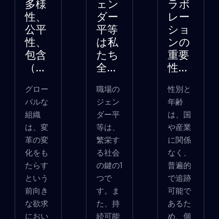
多様
ェン
ラボ
性、
ダー
レー
公平
平等
ショ
性、
は私
ンの
包含
たち
重要
（...
全...
性...
グロー
職場の
性別と
バルな
ジェン
年齢
組織
ダー平
は、国
は、変
等は、
や産業
革の変
繁栄す
に関係
化をも
る社会
なく、
たらす
の鍵の1
普遍的
という
つで
で追跡
前向き
す。ま
可能で
な欲求
た、持
あるた
におい
続可能
め、個