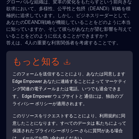
グローバルな組織は、変革の変化をもたらすという前向きな
欲求において、多様性、公平性と包摂（DEANDI）戦略を積
極的に追求しています。しかし、ビジネスリーダーとして、
あなたのDEANDI戦略が機能していることをどのように本当
に知っていますか、そして彼らがあなたが望む影響を与えて
いることをどのように伝えることができますか？
答えは、4人の重要な利害関係者を考慮することです。
もっと知る
このフォームを送信することにより、あなたは同意します
Edge Empower
あなたに連絡することによって マーケティ
ング関連の電子メールまたは電話。いつでも退会できま
す。
Edge Empower
ウェブサイトと 通信には、独自のプ
ライバシー ポリシーが適用されます。
このリソースをリクエストすることにより、利用規約に同
意したことになります。すべてのデータは 私たちによって
保護された
プライバシーポリシー
.さらに質問がある場合
は、メールでお問い合わせください