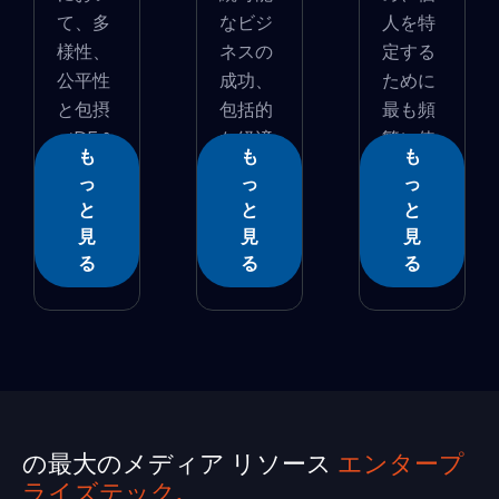
て、多
なビジ
人を特
様性、
ネスの
定する
公平性
成功、
ために
と包摂
包括的
最も頻
（DE＆
な経済
繁に使
も
も
も
I）戦...
成�...
用さ...
っ
っ
っ
と
と
と
見
見
見
る
る
る
の最大のメディア リソース
エンタープ
ライズテック.