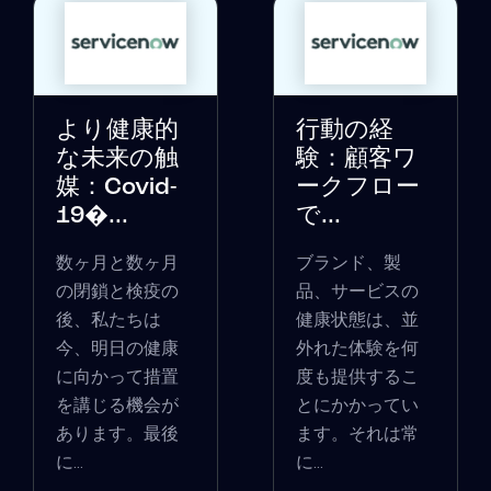
より健康的
行動の経
な未来の触
験：顧客ワ
媒：Covid-
ークフロー
19�...
で...
数ヶ月と数ヶ月
ブランド、製
の閉鎖と検疫の
品、サービスの
後、私たちは
健康状態は、並
今、明日の健康
外れた体験を何
に向かって措置
度も提供するこ
を講じる機会が
とにかかってい
あります。最後
ます。それは常
に...
に...