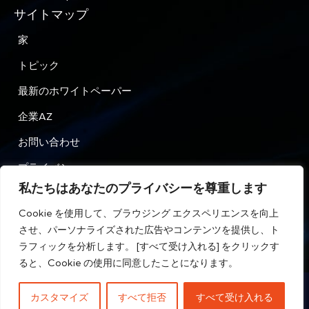
サイトマップ
家
トピック
最新のホワイトペーパー
企業AZ
お問い合わせ
プライバシー
私たちはあなたのプライバシーを尊重します
利用規約
Cookie を使用して、ブラウジング エクスペリエンスを向上
させ、パーソナライズされた広告やコンテンツを提供し、ト
ラフィックを分析します。 [すべて受け入れる] をクリックす
HR Tech Publish Hub © 無断複写・転載を禁じます。
ると、Cookie の使用に同意したことになります。
カスタマイズ
すべて拒否
すべて受け入れる