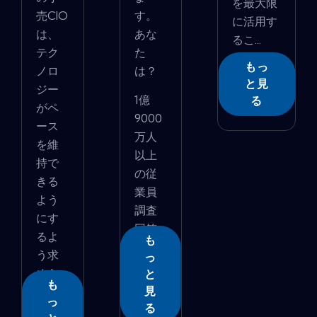
を最大限
売CIO
す。
に活用す
は、
あな
るこ...
テク
た
もっ
ノロ
は？
と見
ジー
1億
る
がペ
9000
ース
万人
を維
以上
持で
の従
きる
業員
よう
調査
にす
回答
るよ
も
から...
う求
っ
めら
と
も
れ...
見
っ
る