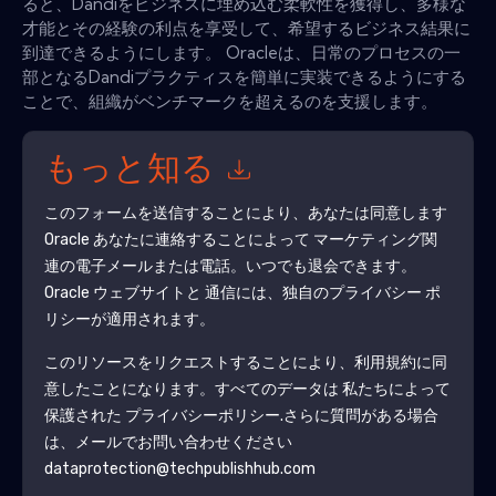
ると、Dandiをビジネスに埋め込む柔軟性を獲得し、多様な
才能とその経験の利点を享受して、希望するビジネス結果に
到達できるようにします。 Oracleは、日常のプロセスの一
部となるDandiプラクティスを簡単に実装できるようにする
ことで、組織がベンチマークを超えるのを支援します。
もっと知る
このフォームを送信することにより、あなたは同意します
Oracle
あなたに連絡することによって マーケティング関
連の電子メールまたは電話。いつでも退会できます。
Oracle
ウェブサイトと 通信には、独自のプライバシー ポ
リシーが適用されます。
このリソースをリクエストすることにより、利用規約に同
意したことになります。すべてのデータは 私たちによって
保護された
プライバシーポリシー
.さらに質問がある場合
は、メールでお問い合わせください
dataprotection@techpublishhub.com