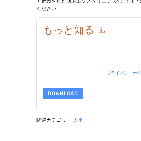
再定義されたDLPエクスペリエンスの詳細に
ください。
もっと知る
このフォームを送信することにより、あなたは同
って マーケティング関連の電子メールまたは電
イトと 通信には、独自のプライバシー ポリシー
このリソースをリクエストすることにより、利用
タは 私たちによって保護された
プライバシーポ
合わせください dataprotection@techpublishhub
DOWNLOAD
関連カテゴリ：
人事