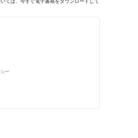
ついては、今すぐ電子書籍をダウンロードして
意します
Proofpoint
あなたに連絡することによ
話。いつでも退会できます。
Proofpoint
ウェブサ
が適用されます。
規約に同意したことになります。すべてのデー
リシー
.さらに質問がある場合は、メールでお問い
.com