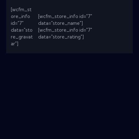
[wcfm_st
ore_info
[wcfm_store_info id="7"
id="7"
data="store_name"]
data="sto
[wcfm_store_info id="7"
re_gravat
data="store_rating"]
ar"]