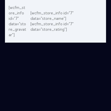
[wcfm_st
ore_info
[wcfm_store_info id="7"
id="7"
data="store_name"]
data="sto
[wcfm_store_info id="7"
re_gravat
data="store_rating"]
ar"]