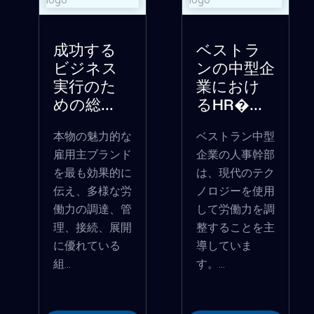
成功する
ベストラ
ビジネス
ンの中型企
実行のた
業におけ
めの総...
るHR�...
本物の魅力的な
ベストラン中型
雇用主ブランド
企業の人事幹部
を最も効果的に
は、現代のテク
伝え、多様な労
ノロジーを使用
働力の調達、管
して労働力を調
理、接続、展開
整することを主
に優れている
導していま
組...
す。...