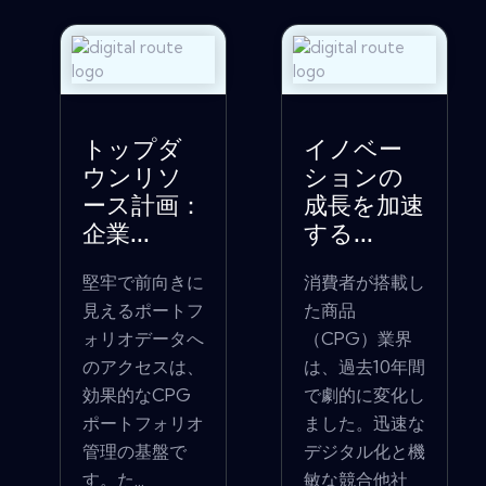
トップダ
イノベー
ウンリソ
ションの
ース計画：
成長を加速
企業...
する...
堅牢で前向きに
消費者が搭載し
見えるポートフ
た商品
ォリオデータへ
（CPG）業界
のアクセスは、
は、過去10年間
効果的なCPG
で劇的に変化し
ポートフォリオ
ました。迅速な
管理の基盤で
デジタル化と機
す。た...
敏な競合他社