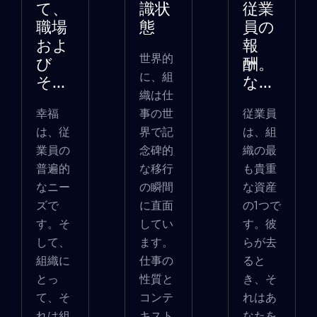
て、
識状
従業
職場
態
員の
およ
報
世界的
び
酬。
に、組
そ...
な...
織は仕
幸福
事の世
従業員
は、従
界で記
は、組
業員の
念碑的
織の最
普遍的
な移行
も貴重
なニー
の瞬間
な資産
ズで
に直面
の1つで
す。そ
してい
す。彼
して、
ます。
らが去
組織に
仕事の
ると
とっ
性質と
き、そ
て、そ
コンテ
れはあ
れは組
キスト
なたを