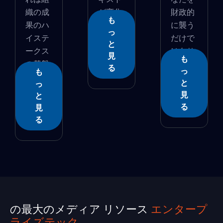
織の成
が変化
財政的
も
果のハ
す...
に襲う
っ
イステ
だけで
と
ークス
はあり
見
も
の基盤
ま�...
る
っ
も
で...
と
っ
見
と
る
見
る
の最大のメディア リソース
エンタープ