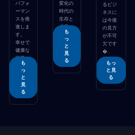
パフォ
変化の
るビジ
ーマン
時代の
ネスに
スを推
生存と
は今後
進しま
成長
の見方
も
す。
�...
が不可
っ
幸せで
欠です
と
健康な
�...
見
従業
る
も
もっ
�...
っ
と見
と
る
見
る