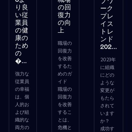
6よ
職場
プワ
り良
の回
ーク
い従
復力
プレ
業員
の向
イス
の健
上
トレ
康の
ンド
職場の
ため
202...
回復力
の
を改善
2023年
�...
するた
に組織
強力な
めのガ
にどの
従業員
イド
ような
の幸福
職場の
変更が
は、個
回復力
もたら
人的お
を改善
されて
よび組
するこ
います
織的な
とは、
か？
両方の
危機と
成功す