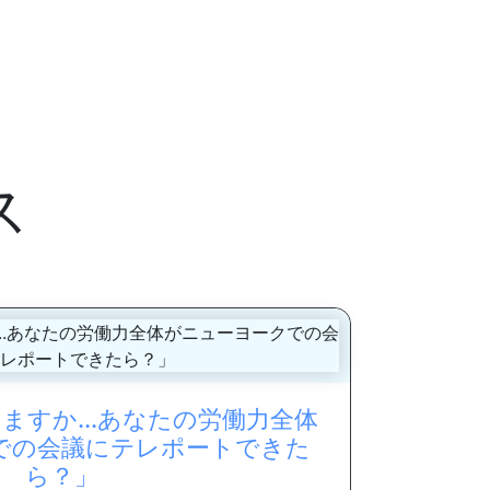
ス
ますか...あなたの労働力全体
での会議にテレポートできた
ら？」