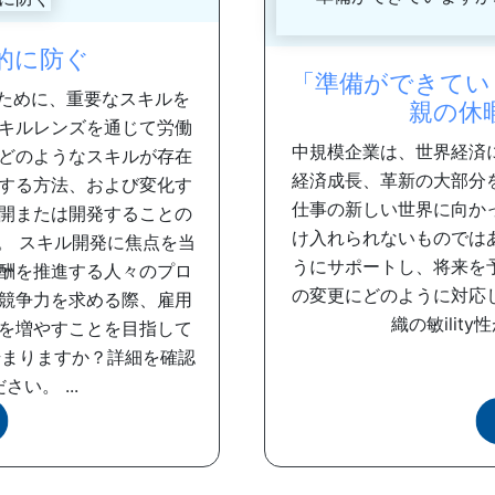
的に防ぐ
「準備ができていま
るために、重要なスキルを
親の休
キルレンズを通じて労働
中規模企業は、世界経済
どのようなスキルが存在
経済成長、革新の大部分
する方法、および変化す
仕事の新しい世界に向か
開または開発することの
け入れられないものでは
。 スキル開発に焦点を当
うにサポートし、将来を
酬を推進する人々のプロ
の変更にどのように対応
競争力を求める際、雇用
織の敏ilit
を増やすことを目指して
始まりますか？詳細を確認
い。 ...