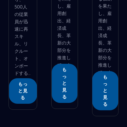
し、雇
を果た
500人
用創
し、雇
の従業
出、経
用創
員が迅
済成
出、経
速に再
長、革
済成
スキ
新の大
長、革
ル、リ
部分を
新の大
クルー
推進し
部分を
ト、オ
ていま
推進し
ンボー
も
す...
ていま
ドする...
っ
も
す...
と
っ
もっ
見
と
と見
る
見
る
る