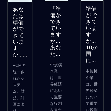
「準
準備
あな
備が
がで
たは
でき
きて
準備
てい
いま
がで
ます
す
きて
か...
か...
いま
あな
10か
す
た...
国
か......
に...
中規模
HCMの
企業
中規模
統一さ
は、世
企業
れたシ
界経済
は、世
ステ
におい
界経済
ム、財
て重要
におい
務、計
な役割
て重要
画によ
を果た
な役割
り、