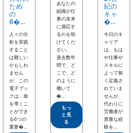
あなたの
ため
紀の
組織が仕
の
キャ
事の未来
6�...
�...
に適応す
人々の分
るのを助
今日のキ
析を実践
けてくだ
ャリア
すること
さい。
は、もは
は難しい
過去数年
や仕事や
かもしれ
間で、ど
スキルに
ません
こで、ど
よって狭
が、この
のように
く定義さ
電子ブッ
働いて
れていま
クは、旅
�...
せんが、
を導くこ
代わりに
もっ
とができ
労働者が
と見
る6つの
貴重な経
る
重要�...
験を...