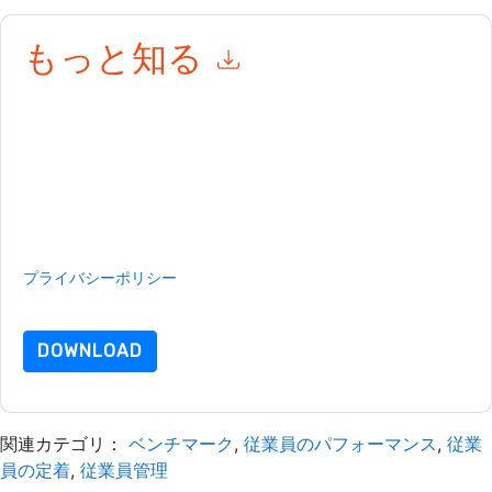
もっと知る
このフォームを送信することにより、あなたは同意します
Workday South Africa
あなたに連絡することによって マーケテ
ィング関連の電子メールまたは電話。いつでも退会できます。
Workday South Africa
ウェブサイトと 通信には、独自のプライ
バシー ポリシーが適用されます。
このリソースをリクエストすることにより、利用規約に同意した
ことになります。すべてのデータは 私たちによって保護された
プライバシーポリシー
.さらに質問がある場合は、メールでお問
い合わせください dataprotection@techpublishhub.com
DOWNLOAD
関連カテゴリ：
ベンチマーク
,
従業員のパフォーマンス
,
従業
員の定着
,
従業員管理