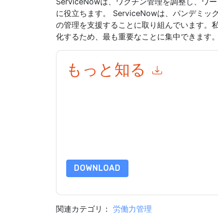
ServiceNowは、ワクチン管理を調整し、
に役立ちます。 ServiceNowは、パンデ
の管理を支援することに取り組んでいます。
化するため、最も重要なことに集中できます
もっと知る
このフォームを送信することにより、あなたは同
って マーケティング関連の電子メールまたは電
サイトと 通信には、独自のプライバシー ポリシ
このリソースをリクエストすることにより、利用
タは 私たちによって保護された
プライバシーポ
合わせください dataprotection@techpublishhub
DOWNLOAD
関連カテゴリ：
労働力管理