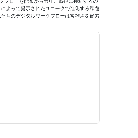
ワークフローを配布から管理、監視に接続するの
ミックによって提示されたユニークで進化する課題
私たちのデジタルワークフローは複雑さを簡素
。
意します
ServiceNow
あなたに連絡することによ
話。いつでも退会できます。
ServiceNow
ウェブ
ーが適用されます。
規約に同意したことになります。すべてのデー
リシー
.さらに質問がある場合は、メールでお問い
.com