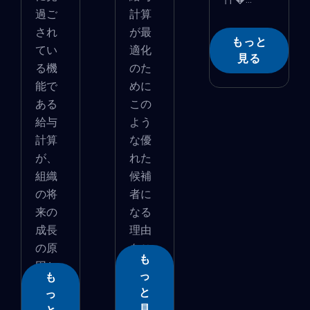
過ご
計算
され
が最
もっと
てい
適化
見る
る機
のた
能で
めに
ある
この
給与
よう
計算
な優
が、
れた
組織
候補
の将
者に
来の
なる
成長
理由
の原
をご
も
因と
覧�...
っ
も
なる...
と
っ
見