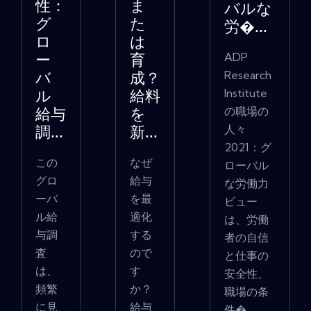
性：
ま
バルな
グ
た
労�...
ロ
は
ADP
ー
育
Research
バ
成？
Institute
ル
給料
の職場の
給与
を
人々
調...
新...
2021：グ
この
なぜ
ローバル
グロ
給与
な労働力
ーバ
を最
ビュー
ル給
適化
は、労働
与調
する
者の自信
査
ので
と仕事の
は、
す
安全性、
頻繁
か？
職場の条
に見
給与
件�...