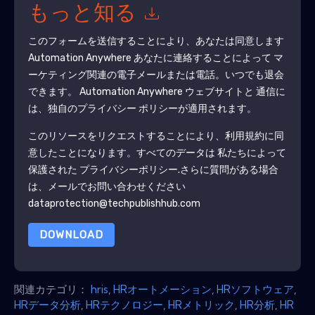
もっと知る
このフォームを送信することにより、あなたは同意します
Automation Anywhere
あなたに連絡することによって マ
ーケティング関連の電子メールまたは電話。いつでも退会
できます。
Automation Anywhere
ウェブサイトと 通信に
は、独自のプライバシー ポリシーが適用されます。
このリソースをリクエストすることにより、利用規約に同
意したことになります。すべてのデータは 私たちによって
保護された
プライバシーポリシー
.さらに質問がある場合
は、メールでお問い合わせください
dataprotection@techpublishhub.com
DOWNLOAD
関連カテゴリ：
hris
,
HRオートメーション
,
HRソフトウェア
,
HRデータ分析
,
HRテクノロジー
,
HRメトリック
,
HR分析
,
HR