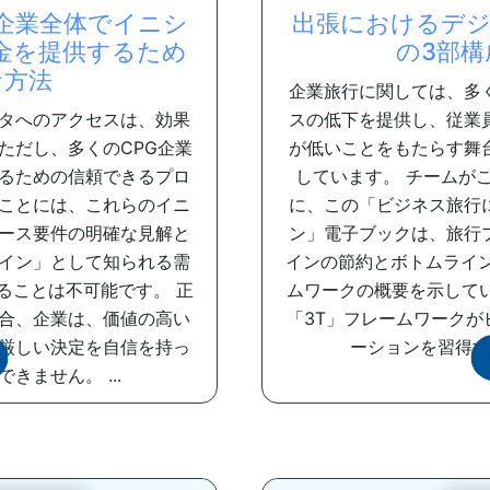
企業全体でイニシ
出張におけるデジ
金を提供するため
の3部
な方法
企業旅行に関しては、多
タへのアクセスは、効果
スの低下を提供し、従業
ただし、多くのCPG企業
が低いことをもたらす舞
るための信頼できるプロ
しています。 チームが
ことには、これらのイニ
に、この「ビジネス旅行
ース要件の明確な見解と
ン」電子ブックは、旅行
イン」として知られる需
インの節約とボトムライ
ることは不可能です。 正
ムワークの概要を示して
合、企業は、価値の高い
「3T」フレームワーク
厳しい決定を自信を持っ
ーションを習得する
ません。 ...