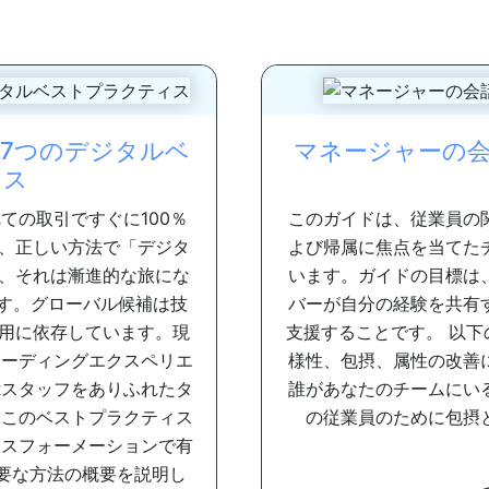
7つのデジタルベ
マネージャーの会
ィス
ての取引ですぐに100％
このガイドは、従業員の
、正しい方法で「デジタ
よび帰属に焦点を当てた
、それは漸進的な旅にな
います。ガイドの目標は
ます。グローバル候補は技
バーが自分の経験を共有
用に依存しています。現
支援することです。 以
ボーディングエクスペリエ
様性、包摂、属性の改善
Rスタッフをありふれたタ
誰があなたのチームにい
 このベストプラクティス
の従業員のために包摂と
ンスフォーメーションで有
要な方法の概要を説明し