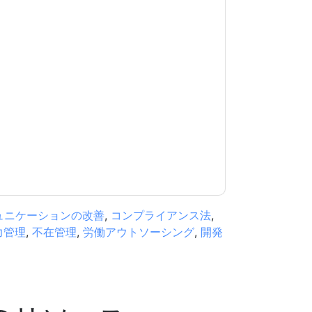
意します
Workday USA
あなたに連絡することに
電話。いつでも退会できます。
Workday USA
ウェ
シーが適用されます。
規約に同意したことになります。すべてのデー
リシー
.さらに質問がある場合は、メールでお問い
.com
ュニケーションの改善
,
コンプライアンス法
,
力管理
,
不在管理
,
労働アウトソーシング
,
開発