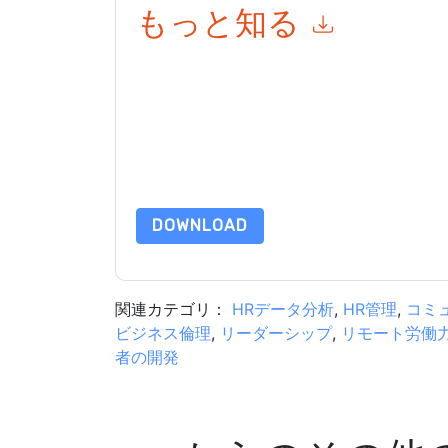
もっと知る
このフォームを送信することにより、あなたは同
よって マーケティング関連の電子メールまたは
ブサイトと 通信には、独自のプライバシー ポリ
このリソースをリクエストすることにより、利用
タは 私たちによって保護された
プライバシーポ
合わせください dataprotection@techpublishhub
DOWNLOAD
関連カテゴリ：
HRデータ分析
,
HR管理
,
コミ
ビジネス倫理
,
リーダーシップ
,
リモート労働
者の開発