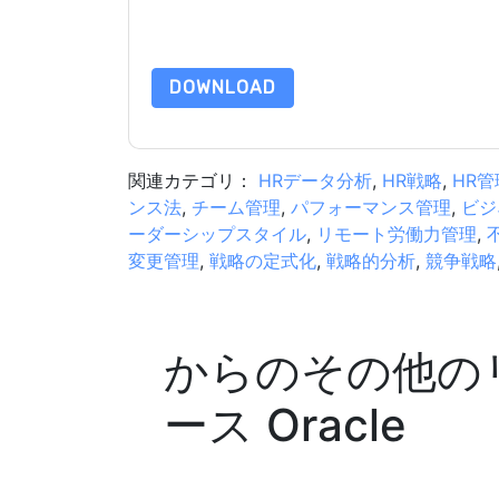
タは 私たちによって保護された
プライバシーポ
合わせください dataprotection@techpublishhub
DOWNLOAD
関連カテゴリ：
HRデータ分析
,
HR戦略
,
HR管
ンス法
,
チーム管理
,
パフォーマンス管理
,
ビジ
ーダーシップスタイル
,
リモート労働力管理
,
変更管理
,
戦略の定式化
,
戦略的分析
,
競争戦略
からのその他の
ース
Oracle