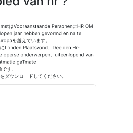
ied van hr？
nkomstはVooraanstaan​​de PersonenにHR OM
elopen jaar hebben gevormd en na te
eel europaを越えています。
月にLonden Plaatsvond、Deelden Hr-
sie operse onderwerpen、uiteenlopend van
entmatie gaTmate
の結論です。
 Alleの詳細をダウンロードしてください。
意します
Oracle
あなたに連絡することによって
つでも退会できます。
Oracle
ウェブサイトと 通
ます。
規約に同意したことになります。すべてのデー