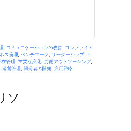
リシー
.さらに質問がある場合は、メールでお問い
.com
理
,
コミュニケーションの改善
,
コンプライア
ネス倫理
,
ベンチマーク
,
リーダーシップ
,
リ
不在管理
,
主要な変化
,
労働アウトソーシング
,
,
経営管理
,
開発者の開発
,
雇用戦略
リソ