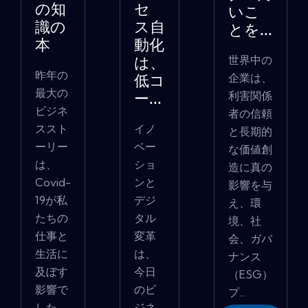
の知
セ
いこ
識の
ス自
とを...
本
動化
世界中の
は、
昨年の
企業は、
低コ
最大の
利害関係
ー...
ビジネ
者の信頼
ススト
イノ
と長期的
ーリー
ベー
な価値創
は、
ショ
造に真の
Covid-
ンと
影響を与
19が私
デジ
え、環
たちの
タル
境、社
仕事と
変革
会、ガバ
生活に
は、
ナンス
及ぼす
今日
（ESG）
影響で
のビ
プ...
した。
ジネ