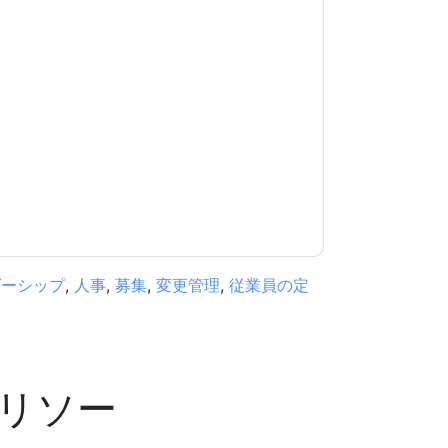
意します
Workday
あなたに連絡することによっ
。いつでも退会できます。
Workday
ウェブサイト
用されます。
規約に同意したことになります。すべてのデー
リシー
.さらに質問がある場合は、メールでお問い
.com
ダーシップ
,
人事
,
募集
,
変更管理
,
従業員の定
リソー