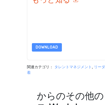
このフォームを送信することにより、あなたは同
て マーケティング関連の電子メールまたは電話
と 通信には、独自のプライバシー ポリシーが適
このリソースをリクエストすることにより、利用
タは 私たちによって保護された
プライバシーポ
合わせください dataprotection@techpublishhub
DOWNLOAD
関連カテゴリ：
タレントマネジメント
,
リー
着
からのその他の