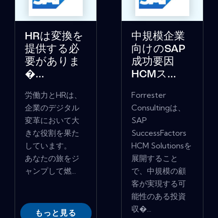
HRは変換を
中規模企業
提供する必
向けのSAP
要がありま
成功要因
�...
HCMス...
労働力とHRは、
Forrester
企業のデジタル
Consultingは、
変革において大
SAP
きな役割を果た
SuccessFactors
しています。
HCM Solutionsを
あなたの旅をジ
展開すること
ャンプして燃...
で、中規模の顧
客が実現する可
能性のある投資
収�...
もっと見る