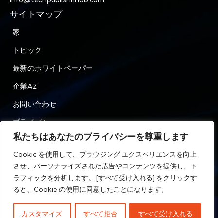
サイトマップ
家
トピック
最新のホワイトペーパー
企業AZ
お問い合わせ
プライバシー
私たちはあなたのプライバシーを尊重します
利用規約
Cookie を使用して、ブラウジング エクスペリエンスを向上
させ、パーソナライズされた広告やコンテンツを提供し、ト
ラフィックを分析します。 [すべて受け入れる] をクリックす
HR Tech Publish Hub © 無断複写・転載を禁じます。
ると、Cookie の使用に同意したことになります。
カスタマイズ
すべて拒否
すべて受け入れる