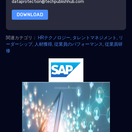
dataprotection@techpublishhub.com
DOWNLOAD
関連カテゴリ：
HRテクノロジー
,
タレントマネジメント
,
リ
ーダーシップ
,
人材獲得
,
従業員のパフォーマンス
,
従業員研
修