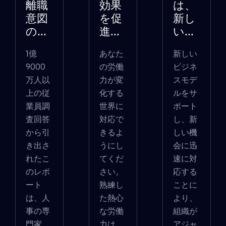
離職
効果
は、
意図
を促
新し
の...
進...
い...
1億
あなた
新しい
9000
の労働
ビジネ
万人以
力が変
スモデ
上の従
化する
ルをサ
業員調
世界に
ポート
査回答
対応で
し、新
から引
きるよ
しい機
き出さ
うにし
会に迅
れたこ
てくだ
速に対
のレポ
さい。
応する
ート
熟練し
ことに
は、人
た熱心
より、
事の専
な労働
組織が
門家
力は、
アジャ