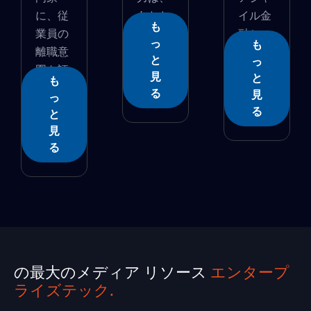
に、従
あなた
イル金
も
業員の
の�...
融シス
っ
も
離職意
テ...
と
っ
図を評
見
と
も
�...
る
見
っ
る
と
見
る
の最大のメディア リソース
エンタープ
ライズテック.