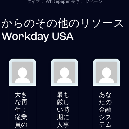
タイプ： Whitepaper 長さ： 17ページ
からのその他のリソース
Workday USA
大き
最も
あな
な再
厳し
たの
生：
い時
金融
従業
期に
シス
員の
人事
テム