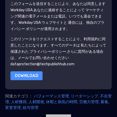
このフォームを送信することにより、あなたは同意します
Workday USA
あなたに連絡することによって マーケティ
ング関連の電子メールまたは電話。いつでも退会できま
す。
Workday USA
ウェブサイトと 通信には、独自のプラ
イバシー ポリシーが適用されます。
このリソースをリクエストすることにより、利用規約に同
意したことになります。すべてのデータは 私たちによって
保護された
プライバシーポリシー
.さらに質問がある場合
は、メールでお問い合わせください
dataprotection@techpublishhub.com
DOWNLOAD
関連カテゴリ：
パフォーマンス管理
,
リーダーシップ
,
不在管
理
,
人材獲得
,
人材開発
,
休暇と病気の時間
,
労働力管理
,
募集
,
変更管理
,
給与管理