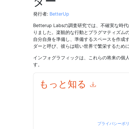
ダー
発行者:
BetterUp
Betterup Labsの調査研究では、不確実
りました。楽観的な行動とプラグマティズム
自分自身を準備し、準備するスペースを作成
ダーと呼び、彼らは暗い世界で繁栄するため
インフォグラフィックは、これらの将来の個
す。
もっと知る
このフォームを送信することにより、あなたは同
て マーケティング関連の電子メールまたは電話
トと 通信には、独自のプライバシー ポリシーが
このリソースをリクエストすることにより、利用
タは 私たちによって保護された
プライバシーポ