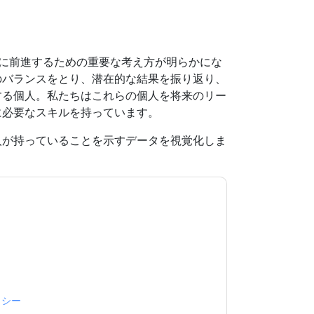
な時代に前進するための重要な考え方が明らかにな
のバランスをとり、潜在的な結果を振り返り、
する個人。私たちはこれらの個人を将来のリー
に必要なスキルを持っています。
人が持っていることを示すデータを視覚化しま
意します
BetterUp
あなたに連絡することによっ
。いつでも退会できます。
BetterUp
ウェブサイ
適用されます。
規約に同意したことになります。すべてのデー
リシー
.さらに質問がある場合は、メールでお問い