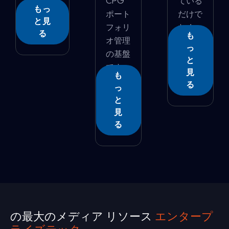
CPG
ている
もっ
ポート
だけで
と見
フォリ
なく、
る
も
オ管理
よ�...
っ
の基盤
と
です。
見
も
た...
る
っ
と
見
る
の最大のメディア リソース
エンタープ