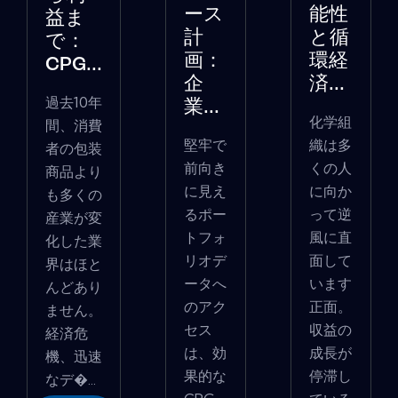
ース
能性
益ま
計
と循
で：
画：
環経
CPG...
企
済...
過去10年
業...
化学組
間、消費
堅牢で
織は多
者の包装
前向き
くの人
商品より
に見え
に向か
も多くの
るポー
って逆
産業が変
トフォ
風に直
化した業
リオデ
面して
界はほと
ータへ
います
んどあり
のアク
正面。
ません。
セス
収益の
経済危
は、効
成長が
機、迅速
果的な
停滞し
なデ�...