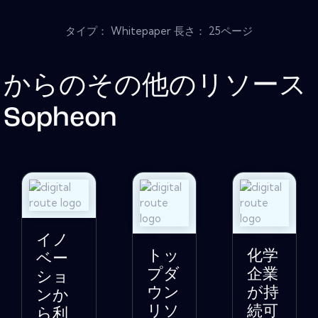
タイプ： Whitepaper 長さ： 25ページ
からのその他のリソース
Sopheon
イノ
トッ
化学
ベー
プダ
企業
ショ
ウン
が持
ンか
リソ
続可
ら利