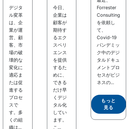
デジタ
今日、
Forrester
ル変革
企業は
Consulting
は、企
顧客が
を依頼し
業が運
期待す
て、
営、顧
るエク
Covid-19
客、市
スペリ
パンデミッ
場の破
エンス
ク中のデジ
壊的な
を提供
タルドキュ
変化に
するた
メントプロ
適応ま
めに、
セスがビジ
たは促
できる
ネスの...
進する
だけ早
プロセ
くデジ
もっと
スで
タル化
見る
す。多
してい
くの組
ます。
織は...
こ...