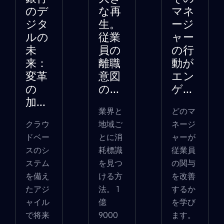
のデ
な再
マネ
ジタ
生。
ージ
ルの
従業
ャー
未
員の
の行
来：
離職
動が
変革
意図
エン
の
の...
ゲ...
加...
業界と
どのマ
クラウ
地域ご
ネージ
ドベー
とに消
ャーが
スのシ
耗標識
従業員
ステム
を見つ
の関与
を備え
ける方
を改善
たアジ
法。 1
するか
ャイル
億
を学び
で将来
9000
ます。