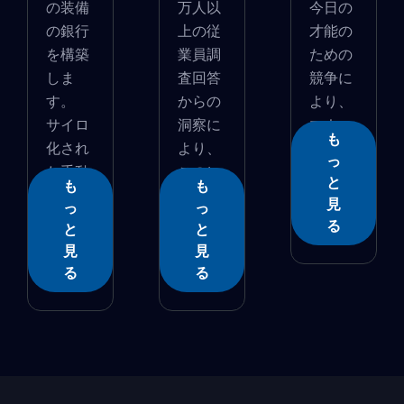
の装備
万人以
今日の
の銀行
上の従
才能の
を構築
業員調
ための
しま
査回答
競争に
す。
からの
より、
サイロ
洞察に
マネー
も
化され
より、
ジ�...
っ
た手動
このレ
と
も
も
�...
ポー...
見
っ
っ
る
と
と
見
見
る
る