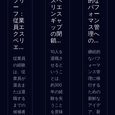
ブリ
スペ
的な
ー
リエ
パフ
フ：
ンス
ォー
従業
ギャ
マン
員エ
ップ
ス管
クス
の閉
理へ
ペリ
鎖...
の...
エ...
10人を
継続的
従業員
退職さ
なパフ
の経験
せると
ォーマ
は、従
いうこ
ンス管
業員が
とは、
理に移
退去ま
約300
行する
たは退
年の経
ための
職する
験を失
新鮮な
までの
うこと
アイデ
候補者
を意味
ア、新