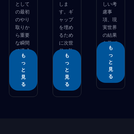
として
しま
しい考
の最初
す。ギ
慮事
のやり
ャップ
項、現
取りか
を埋め
実世界
ら重要
るため
の結果
な瞬間
に次世
を学び
も
で構成
代の熟
ます...
っ
も
も
さ...
�...
と
っ
っ
見
と
と
る
見
見
る
る