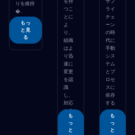
を持
サプ
りを維持
つこ
ライ
�...
とに
チェ
もっ
よ
ーン
と見
り、
の時
る
組織
代に
はよ
手動
り迅
シス
速に
テム
変更
とプ
を認
ロセ
識
スに
し、
依存
対応
する
する
こと
も
も
こ...
は...
っ
っ
と
と