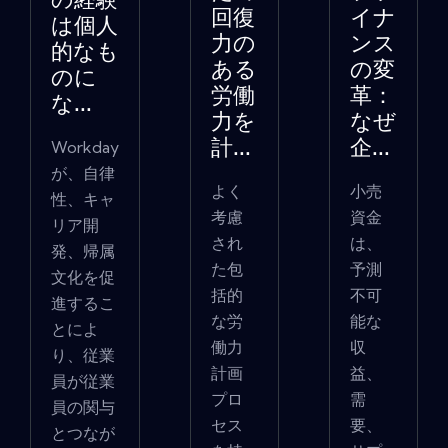
の経験
回復
イナ
は個人
力の
ンス
的なも
ある
の変
のに
労働
革：
な...
力を
なぜ
Workday
計...
企...
が、自律
よく
小売
性、キャ
考慮
資金
リア開
され
は、
発、帰属
た包
予測
文化を促
括的
不可
進するこ
な労
能な
とによ
働力
収
り、従業
計画
益、
員が従業
プロ
需
員の関与
セス
要、
とつなが