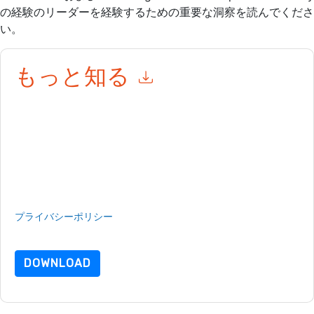
の経験のリーダーを経験するための重要な洞察を読んでくださ
い。
もっと知る
このフォームを送信することにより、あなたは同意します
ServiceNow
あなたに連絡することによって マーケティング関連
の電子メールまたは電話。いつでも退会できます。
ServiceNow
ウェブサイトと 通信には、独自のプライバシー ポリシーが適用
されます。
このリソースをリクエストすることにより、利用規約に同意した
ことになります。すべてのデータは 私たちによって保護された
プライバシーポリシー
.さらに質問がある場合は、メールでお問
い合わせください dataprotection@techpublishhub.com
DOWNLOAD