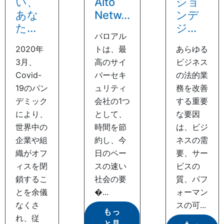
い、
Alto
ショ
あな
Netw...
ンデ
た...
ジ...
パロアル
2020年
トは、最
あらゆる
3月、
高のサイ
ビジネス
Covid-
バーセキ
の法的業
19のパン
ュリティ
務を改善
デミック
会社の1つ
する重要
により、
として、
な要因
世界中の
時間を節
は、ビジ
企業や組
約し、今
ネスの需
織がオフ
日のペー
要、サー
ィスを閉
スの速い
ビスの
鎖するこ
社会の要
質、パフ
とを余儀
�...
ォーマン
なくさ
スの可...
もっ
れ、従
と見