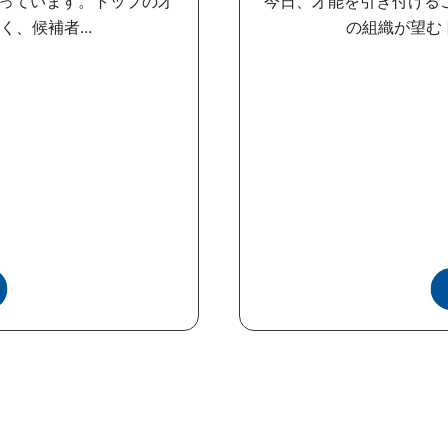
っています。トップの才
今日、才能を引き付けるこ
、候補者...
の組織が望むト