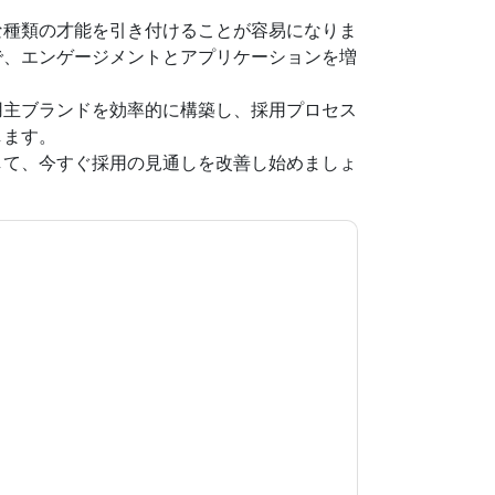
な種類の才能を引き付けることが容易になりま
で、エンゲージメントとアプリケーションを増
用主ブランドを効率的に構築し、採用プロセス
します。
して、今すぐ採用の見通しを改善し始めましょ
意します
Indeed
あなたに連絡することによって
つでも退会できます。
Indeed
ウェブサイトと 通
ます。
規約に同意したことになります。すべてのデー
リシー
.さらに質問がある場合は、メールでお問い
.com