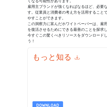
くなる可能性があります。
雇用主ブランドが強くなればなるほど、必要
す。従業員と消費者の考え方を活用すること
やすことができます。
この洞察力に富んだホワイトペーパーは、雇
を復活させるためにできる最善のことを探求
今すぐこの驚くべきリソースをダウンロード
う！
もっと知る
このフォームを送信することにより、あなたは同
マーケティング関連の電子メールまたは電話。い
信には、独自のプライバシー ポリシーが適用され
このリソースをリクエストすることにより、利用
タは 私たちによって保護された
プライバシーポ
合わせください dataprotection@techpublishhub
DOWNLOAD