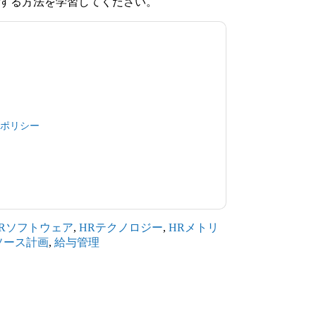
する方法を学習してください。
同意します
DocuSign
あなたに連絡することによ
電話。いつでも退会できます。
DocuSign
ウェブ
シーが適用されます。
用規約に同意したことになります。すべてのデ
ポリシー
.さらに質問がある場合は、メールでお
shhub.com
Rソフトウェア
,
HRテクノロジー
,
HRメトリ
ソース計画
,
給与管理