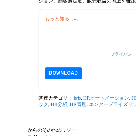
ジョン、顧客満足度、販売収益の向上を確認
もっと知る
このフォームを送信することにより、あなたは
って マーケティング関連の電子メールまたは
サイトと 通信には、独自のプライバシー ポリ
このリソースをリクエストすることにより、利
ータは 私たちによって保護された
プライバシー
問い合わせください dataprotection@techpubli
DOWNLOAD
関連カテゴリ：
hris
,
HRオートメーション
,
H
ック
,
HR分析
,
HR管理
,
エンタープライズリ
からのその他のリソー