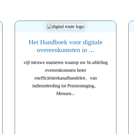
Het Handboek voor digitale
overeenkomsten in ...
vijf nieuwe manieren waarop uw hr-afdeling
overeenkomsten beter
enefficiënterkanafhandelen、van
indiensttreding tot Pensioninging。
Mensen...