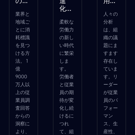
の...
進
用...
化...
業界と
人々の
地域ご
柔軟な
分析
とに消
労働力
は、組
耗標識
の新し
織の議
を見つ
い時代
題にま
ける方
に繁栄
すます
法。 1
しま
存在し
億
す。
ていま
9000
労働者
す。リ
万人以
と従業
ーダー
上の従
員の期
が従業
業員調
待が変
員のパ
査回答
化し続
フォー
からの
けるに
マン
洞察に
つれ
ス、生
より、
て、組
産性、