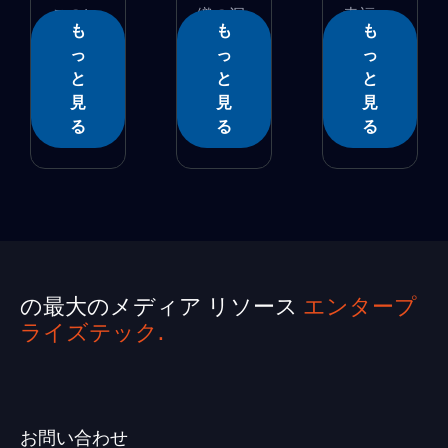
このレ
織の洞
幸福
も
も
も
ポー...
察�...
を...
っ
っ
っ
と
と
と
見
見
見
る
る
る
の最大のメディア リソース
エンタープ
ライズテック.
お問い合わせ