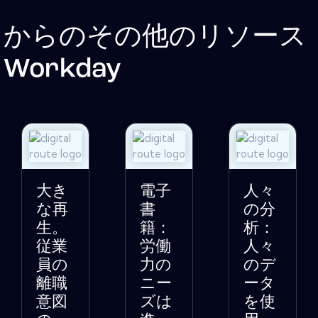
からのその他のリソース
Workday
大き
電子
人々
な再
書
の分
生。
籍：
析：
従業
労働
人々
員の
力の
のデ
離職
ニー
ータ
意図
ズは
を使