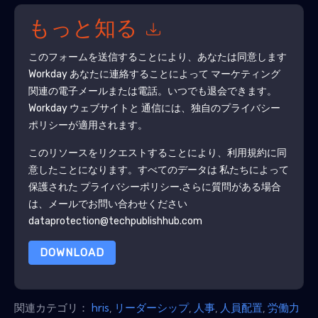
もっと知る
このフォームを送信することにより、あなたは同意します
Workday
あなたに連絡することによって マーケティング
関連の電子メールまたは電話。いつでも退会できます。
Workday
ウェブサイトと 通信には、独自のプライバシー
ポリシーが適用されます。
このリソースをリクエストすることにより、利用規約に同
意したことになります。すべてのデータは 私たちによって
保護された
プライバシーポリシー
.さらに質問がある場合
は、メールでお問い合わせください
dataprotection@techpublishhub.com
DOWNLOAD
関連カテゴリ：
hris
,
リーダーシップ
,
人事
,
人員配置
,
労働力