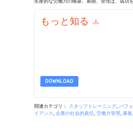
生産的な労働力の構築、展開、管理は、成功
もっと知る
このフォームを送信することにより、あなたは同
ーケティング関連の電子メールまたは電話。いつ
は、独自のプライバシー ポリシーが適用されます
このリソースをリクエストすることにより、利用
タは 私たちによって保護された
プライバシーポ
合わせください dataprotection@techpublishhub
DOWNLOAD
関連カテゴリ：
スタッフトレーニング
,
パフ
イアンス
,
企業の社会的責任
,
労働力管理
,
募集