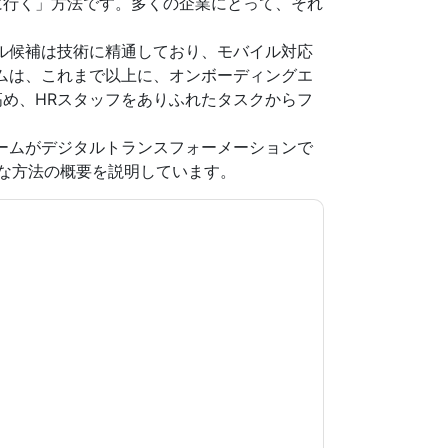
に行く」方法です。多くの企業にとって、それ
ル候補は技術に精通しており、モバイル対応
ムは、これまで以上に、オンボーディングエ
め、HRスタッフをありふれたタスクからフ
ームがデジタルトランスフォーメーションで
な方法の概要を説明しています。
意します
DocuSign
あなたに連絡することによっ
。いつでも退会できます。
DocuSign
ウェブサイ
適用されます。
規約に同意したことになります。すべてのデー
リシー
.さらに質問がある場合は、メールでお問い
.com