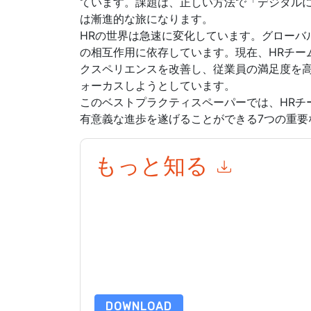
ています。課題は、正しい方法で「デジタル
は漸進的な旅になります。
HRの世界は急速に変化しています。グローバ
の相互作用に依存しています。現在、HRチー
クスペリエンスを改善し、従業員の満足度を高
ォーカスしようとしています。
このベストプラクティスペーパーでは、HRチ
有意義な進歩を遂げることができる7つの重要
もっと知る
このフォームを送信することにより、あなたは同
て マーケティング関連の電子メールまたは電話
トと 通信には、独自のプライバシー ポリシーが
このリソースをリクエストすることにより、利用
タは 私たちによって保護された
プライバシーポ
合わせください dataprotection@techpublishhub
DOWNLOAD