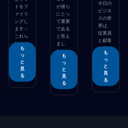
今日の
トをフ
が彼ら
ビジネ
ァイリ
にとっ
スの世
ングし
て重要
界は、
ます -
である
従業員
これら
と答え
と顧客
はすぐ
まし
にデジ
も
に...
た。
も
っ
�...
も
...
っ
と
っ
と
見
と
見
る
見
る
る