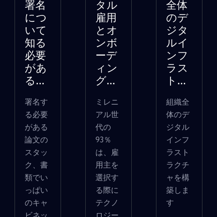
署名
タル
全体
につ
雇用
のデ
いて
とオ
ジタ
知る
ンボ
ルイ
必要
ーデ
ンフ
があ
ィン
ラス
る...
グ...
ト...
署名す
ミレニ
組織全
る必要
アル世
体のデ
がある
代の
ジタル
論文の
93％
インフ
スタッ
は、雇
ラスト
ク、書
用主を
ラクチ
類でい
選択す
ャを構
っぱい
る際に
築しま
のキャ
テクノ
す
ビネッ
ロジー