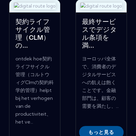
契約ライフ
最終サービ
サイクル管
スでデジタ
理（CLM）
ル条項を
の...
満...
ontdek hoe契約
ヨーロッパ全体
ライフサイクル
で、消費者のデ
管理（コルトウ
ジタルサービス
ィグClmの契約科
への飢えは飽く
学的管理）helpt
ことです。金融
bij het verhogen
部門は、顧客の
van de
需要を満たし、...
productiviteit、
het ve...
もっと見る