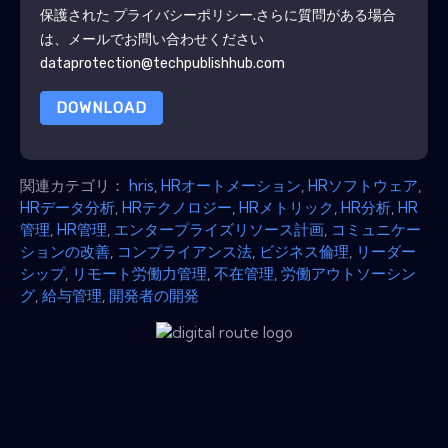
保護された
プライバシーポリシー
.さらに質問がある場合
は、メールでお問い合わせください
dataprotection@techpublishhub.com
DOWNLOAD
関連カテゴリ：
hris
,
HRオートメーション
,
HRソフトウェア
,
HRデータ分析
,
HRテクノロジー
,
HRメトリック
,
HR分析
,
HR
管理
,
HR管理
,
エンタープライズリソース計画
,
コミュニケー
ションの改善
,
コンプライアンス法
,
ビジネス倫理
,
リーダー
シップ
,
リモート労働力管理
,
不在管理
,
労働アウトソーシン
グ
,
給与管理
,
開発者の開発