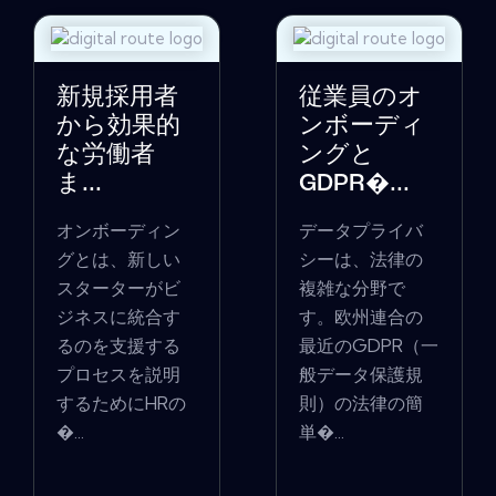
新規採用者
従業員のオ
から効果的
ンボーディ
な労働者
ングと
ま...
GDPR�...
オンボーディン
データプライバ
グとは、新しい
シーは、法律の
スターターがビ
複雑な分野で
ジネスに統合す
す。欧州連合の
るのを支援する
最近のGDPR（一
プロセスを説明
般データ保護規
するためにHRの
則）の法律の簡
�...
単�...