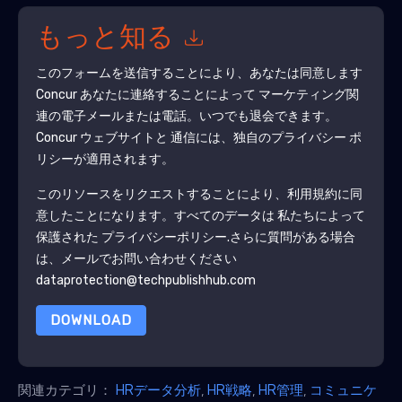
もっと知る
このフォームを送信することにより、あなたは同意します
Concur
あなたに連絡することによって マーケティング関
連の電子メールまたは電話。いつでも退会できます。
Concur
ウェブサイトと 通信には、独自のプライバシー ポ
リシーが適用されます。
このリソースをリクエストすることにより、利用規約に同
意したことになります。すべてのデータは 私たちによって
保護された
プライバシーポリシー
.さらに質問がある場合
は、メールでお問い合わせください
dataprotection@techpublishhub.com
DOWNLOAD
関連カテゴリ：
HRデータ分析
,
HR戦略
,
HR管理
,
コミュニケ