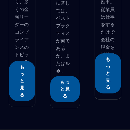
り、多
効率。
に関し
くの金
従業員
ては、
融リー
は仕事
ベスト
ダーの
をする
プラク
コンプ
だけで
ティス
ライア
会社の
が何で
ンスの
現金を
ある
トピッ
犠牲に
か、ま
も
クに焦
し...
たはル
っ
も
�...
�...
と
っ
見
と
もっ
る
見
と見
る
る