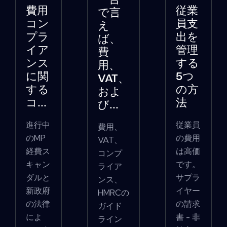
一言
費用
従業
で言
コン
員支
え
プラ
出を
ば、
イア
管理
費
ンス
する
用、
に関
5つ
VAT、
する
の方
およ
コ...
法
び...
進行中
従業員
費用、
のMP
の費用
VAT、
経費ス
は高価
コンプ
キャン
です。
ライア
ダルと
サプラ
ンス、
新政府
イヤー
HMRCの
の法律
の請求
ガイド
によ
書 - 非
ライン