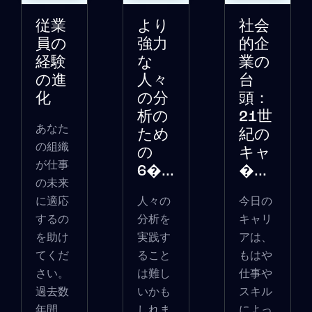
従業
より
社会
員の
強力
的企
経験
な
業の
の進
人々
台
化
の分
頭：
析の
21世
あなた
ため
紀の
の組織
の
キャ
が仕事
6�...
�...
の未来
に適応
人々の
今日の
するの
分析を
キャリ
を助け
実践す
アは、
てくだ
ること
もはや
さい。
は難し
仕事や
過去数
いかも
スキル
年間
しれま
によっ