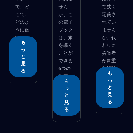
で、ど
せん
て狭く
こで、
が、こ
定義さ
どのよ
の電子
れてい
うに働
ブック
ません
いて
は、旅
が、代
も
�...
を導く
わりに
っ
ことが
労働者
と
できる
が貴重
見
6つの
な経験
る
も
重要
を...
っ
も
�...
と
っ
見
と
る
見
る